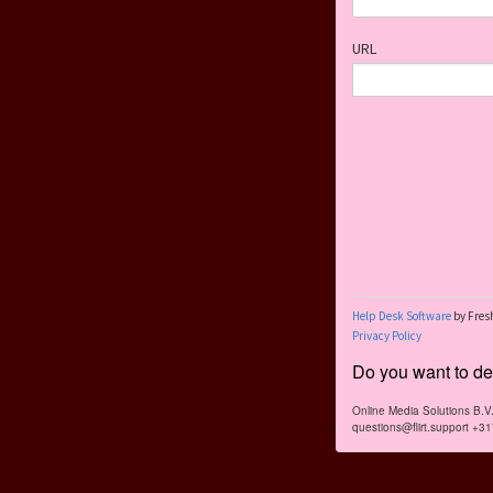
Do you want to dea
Online Media Solutions B.
questions@flirt.support +3