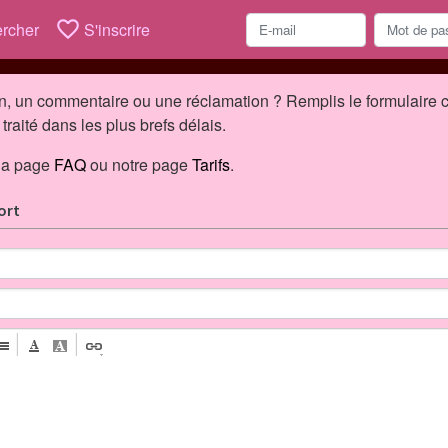
favorite_border
rcher
S'inscrire
n, un commentaire ou une réclamation ? Remplis le formulaire 
raité dans les plus brefs délais.
 la page
FAQ
ou notre page
Tarifs
.