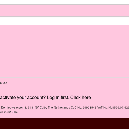
ctivate your account? Log in first. Click here
V. De nieuwe erven 3, 5431NV Cuijk, The Netherlands CoC Nr.: 64928543 VAT Nr.: NL8559.07.52
173 2032 015.